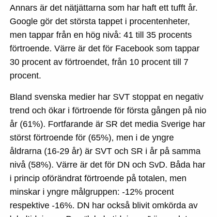
Annars är det nätjättarna som har haft ett tufft år.
Google gör det största tappet i procentenheter,
men tappar från en hög nivå: 41 till 35 procents
förtroende. Värre är det för Facebook som tappar
30 procent av förtroendet, från 10 procent till 7
procent.
Bland svenska medier har SVT stoppat en negativ
trend och ökar i förtroende för första gången på nio
år (61%). Fortfarande är SR det media Sverige har
störst förtroende för (65%), men i de yngre
åldrarna (16-29 år) är SVT och SR i år på samma
nivå (58%). Värre är det för DN och SvD. Båda har
i princip oförändrat förtroende på totalen, men
minskar i yngre målgruppen: -12% procent
respektive -16%. DN har också blivit omkörda av