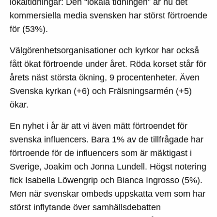
lokaltidningar: Den “lokala tidningen” är nu det
kommersiella media svensken har störst förtroende
för (53%).
Välgörenhetsorganisationer och kyrkor har också
fått ökat förtroende under året. Röda korset står för
årets näst största ökning, 9 procentenheter. Även
Svenska kyrkan (+6) och Frälsningsarmén (+5)
ökar.
En nyhet i år är att vi även mätt förtroendet för
svenska influencers. Bara 1% av de tillfrågade har
förtroende för de influencers som är mäktigast i
Sverige, Joakim och Jonna Lundell. Högst notering
fick Isabella Löwengrip och Bianca Ingrosso (5%).
Men när svenskar ombeds uppskatta vem som har
störst inflytande över samhällsdebatten