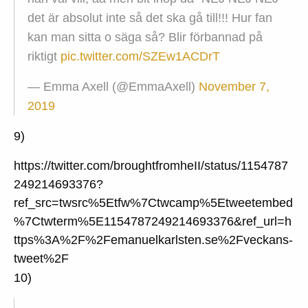
det är absolut inte så det ska gå till!!! Hur fan
kan man sitta o säga så? Blir förbannad på
riktigt
pic.twitter.com/SZEw1ACDrT
— Emma Axell (@EmmaAxell)
November 7,
2019
9)
https://twitter.com/broughtfromheII/status/1154787
249214693376?
ref_src=twsrc%5Etfw%7Ctwcamp%5Etweetembed
%7Ctwterm%5E1154787249214693376&ref_url=h
ttps%3A%2F%2Femanuelkarlsten.se%2Fveckans-
tweet%2F
10)