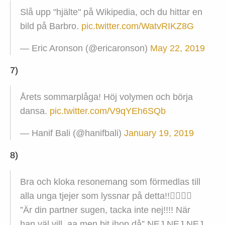
Slå upp "hjälte" på Wikipedia, och du hittar en
bild på Barbro.
pic.twitter.com/WatvRIKZ8G
— Eric Aronson (@ericaronson)
May 22, 2019
7)
Årets sommarplåga! Höj volymen och börja
dansa.
pic.twitter.com/V9qYEh6SQb
— Hanif Bali (@hanifbali)
January 19, 2019
8)
Bra och kloka resonemang som förmedlas till
alla unga tjejer som lyssnar på detta!!👍🏼👍🏼
”Är din partner sugen, tacka inte nej!!!! När
han väl vill, aa men bit ihop då” NEJ NEJ NEJ