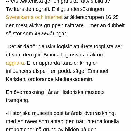
Årets twitterlista ger en ganska rättvis bild av
Twitters demografi. Enligt undersökningen
Svenskarna och internet
är åldersgruppen 16-25
den mest aktiva gruppen twittrare – mer än dubbelt
så stor som 46-55-åringar.
-Det är därför ganska logiskt att årets topplista ser
ut som den gör. Bianca Ingrossos bråk om
äggröra
. Eller upprörda känslor kring en
influencers utspel i en podd, säger Emanuel
Karlsten, ordförande Medieakademin.
En överraskning i år är Historiska museets
framgång.
-Historiska museets post är årets överraskning,
med en tweet som antagligen nått internationella
proportioner på grund av bilden på den