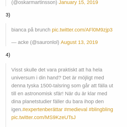
(@oskarmartinsson)
January 15, 2019
3)
bianca på brunch
pic.twitter.com/AFl0M9zjp3
— acke (@sauronlol)
August 13, 2019
4)
Visst skulle det vara praktiskt att ha hela
universum i din hand? Det är möjligt med
denna tyska 1500-talsring som går att fälla ut
till en astronomisk sfär! När du är klar med
dina planetstudier fäller du bara ihop den
igen.
#expertenberättar
#medieval
#blingbling
pic.twitter.com/MS9KzeUTsJ