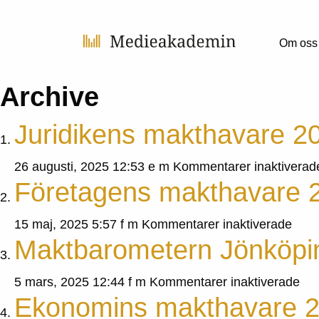
Om oss
Archive
Juridikens makthavare 2
26 augusti, 2025 12:53 e m
Kommentarer inaktiverad
Företagens makthavare 
för
15 maj, 2025 5:57 f m
Kommentarer inaktiverade
Maktbarometern Jönköpi
Före
makt
för
5 mars, 2025 12:44 f m
Kommentarer inaktiverade
202
Ekonomins makthavare 
Ma