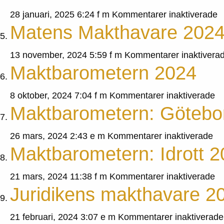
Jön
fö
28 januari, 2025 6:24 f m
Kommentarer inaktiverade
20
Matens Makthavare 202
E
m
13 november, 2024 5:59 f m
Kommentarer inaktivera
2
Maktbarometern 2024
fö
8 oktober, 2024 7:04 f m
Kommentarer inaktiverade
Maktbarometern: Götebo
Ma
2
för
26 mars, 2024 2:43 e m
Kommentarer inaktiverade
Maktbarometern: Idrott 
Ma
Gö
fö
21 mars, 2024 11:38 f m
Kommentarer inaktiverade
Juridikens makthavare 2
Ma
Id
21 februari, 2024 3:07 e m
Kommentarer inaktiverade
2