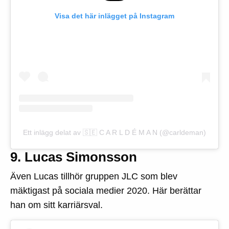
Visa det här inlägget på Instagram
Ett inlägg delat av 🇸🇪 C A R L D É M A N (@carldeman)
9. Lucas Simonsson
Även Lucas tillhör gruppen JLC som blev
mäktigast på sociala medier 2020. Här berättar
han om sitt karriärsval.