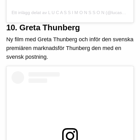
Ett inlägg delat av L U C A S S I M O N S S O N (@lucas_simonsson)
10. Greta Thunberg
Ny film med Greta Thunberg och inför den svenska
premiären marknadsför Thunberg den med en
svensk postning.