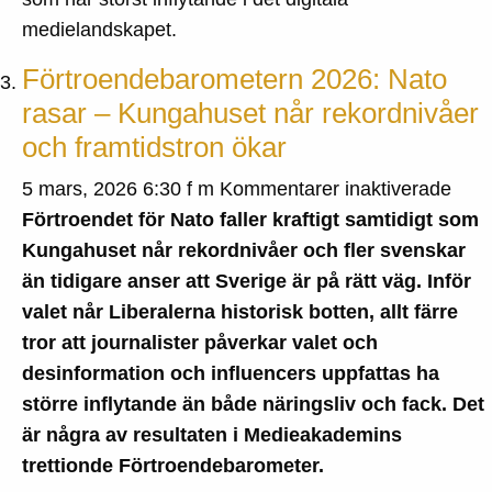
medielandskapet.
Förtroendebarometern 2026: Nato
rasar – Kungahuset når rekordnivåer
och framtidstron ökar
för
5 mars, 2026 6:30 f m
Kommentarer inaktiverade
Fört
Förtroendet för Nato faller kraftigt samtidigt som
2026
Kungahuset når rekordnivåer och fler svenskar
Nato
än tidigare anser att Sverige är på rätt väg. Inför
rasa
valet når Liberalerna historisk botten, allt färre
–
tror att journalister påverkar valet och
Kun
desinformation och influencers uppfattas ha
når
större inflytande än både näringsliv och fack. Det
reko
är några av resultaten i Medieakademins
och
trettionde Förtroendebarometer.