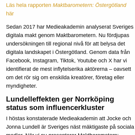
papporna
Läs hela rapporten
Maktbarometern: Östergötland
syns
här
mer
och
Sedan 2017 har Medieakademin analyserat Sveriges
tjänstemännen
digitala makt genom Maktbarometern. Nu fördjupas
slår
undersökningen till regional nivå för att belysa det
politikerna
digitala landskapet i Östergötland. Genom data från
Facebook, Instagram, Tiktok, Youtube och X har vi
identifierat de mest inflytelserika aktörerna – oavsett
om det rör sig om enskilda kreatörer, företag eller
myndigheter.
Lundelleffekten ger Norrköping
status som influencerkluster
I höstas konstaterade Medieakademin att Jocke och
Jonna Lundell är Sveriges näst mäktigaste på sociala