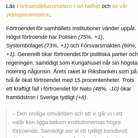
fram
Läs
Förtroendebarometern i sin helhet
och
se vår
ökar
videopresentation
.
Förtroendet för samhällets institutioner vänder uppåt.
Högst förtroende har Polisen
(75%, +1)
,
Systembolaget
(73%, +1)
och Försvarsmakten
(69%,
+1).
Generellt ökar förtroendet för politiska partier och
regeringen, samtidigt som Kungahuset når sin högsta
notering någonsin. Årets raket är Riksbanken som på
två år ökat förtroendet med 15 procentenheter. Trots
ett kraftigt fall i förtroendet för Nato
(48%, -10)
ökar
framtidstron i Sverige tydligt
(+8)
.
– Den oroliga omvärlden och att vi går in i ett
valår kan ligga bakom institutionernas högre
förtroende. Samtidigt ser vi ett tydligt trendbrott