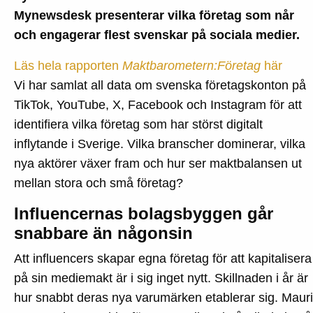
noll
Mynewsdesk presenterar vilka företag som når
och
och engagerar flest svenskar på sociala medier.
små
Läs hela rapporten
Maktbarometern:Företag
här
före
Vi har samlat all data om svenska företagskonton på
tar
TikTok, YouTube, X, Facebook och Instagram för att
plat
identifiera vilka företag som har störst digitalt
fram
inflytande i Sverige. Vilka branscher dominerar, vilka
stor
nya aktörer växer fram och hur ser maktbalansen ut
mellan stora och små företag?
Influencernas bolagsbyggen går
snabbare än någonsin
Att influencers skapar egna företag för att kapitalisera
på sin mediemakt är i sig inget nytt. Skillnaden i år är
hur snabbt deras nya varumärken etablerar sig. Mauri