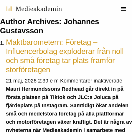
Author Archives: Johannes
Gustavsson
Maktbarometern: Företag –
Influencerbolag exploderar från noll
och små företag tar plats framför
storföretagen
för
21 maj, 2026 2:39 e m
Kommentarer inaktiverade
Mak
Mauri Hermundssons Redhead går direkt in på
För
första platsen på Tiktok och JLC:s Joluca på
–
fjärdeplats på Instagram. Samtidigt ökar andelen
Infl
små och medelstora företag på alla plattformar
expl
och motorföretagen växer kraftigt. Det är några av
från
nyheterna när Medieakademin i samarbete med