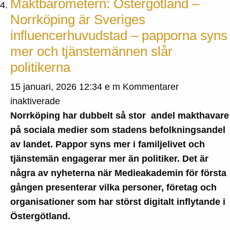
Maktbarometern: Östergötland –
Norrköping är Sveriges
influencerhuvudstad – papporna syns
mer och tjänstemännen slår
politikerna
15 januari, 2026 12:34 e m
Kommentarer
för
inaktiverade
Maktbarometern:
Norrköping har dubbelt så stor andel makthavare
Östergötland
på sociala medier som stadens befolkningsandel
–
av landet. Pappor syns mer i familjelivet och
Norrköping
tjänstemän engagerar mer än politiker. Det är
är
några av nyheterna när Medieakademin för första
Sveriges
gången presenterar vilka personer, företag och
influencerhuvudstad
organisationer som har störst digitalt inflytande i
–
Östergötland.