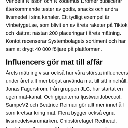
Vendela Nilsson och Nikodemus Drömer publicerar
återkommande tester av godis, snacks och andra
livsmedel i sina kanaler. Ett tydligt exempel är
Vinbetyget.se, som blivit en av årets raketer på Tiktok
och klättrat nästan 200 placeringar i årets mätning.
Kontot recenserar Systembolagets sortiment och har
samlat drygt 40 000 följare på plattformen.
Influencers gör mat till affär
Årets mätning visar också hur våra största influencers
under året allt mer börjat använda mat till sitt innehåll.
Jonas Fagerström, från gruppen JLC, har startat en
egen mat-kanal. Och giganterna Ijustwanttobecool,
SampeV2 och Beatrice Reiman gör allt mer innehåll
som kretsar kring mat. Flera bygger också egna
livsmedelsvarumärken: Chipsföretaget Redhead,