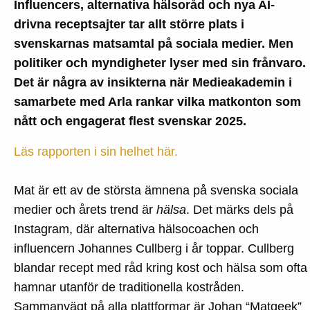
Ma
Influencers, alternativa hälsoråd och nya AI-
Ma
drivna receptsajter tar allt större plats i
202
svenskarnas matsamtal på sociala medier. Men
Inf
politiker och myndigheter lyser med sin frånvaro.
AI-
Det är några av insikterna när Medieakademin i
rec
samarbete med Arla rankar vilka matkonton som
oc
nått och engagerat flest svenskar 2025.
häl
Läs rapporten i sin helhet här.
for
Sve
Mat är ett av de största ämnena på svenska sociala
mat
medier och årets trend är
hälsa
. Det märks dels på
Instagram, där alternativa hälsocoachen och
influencern Johannes Cullberg i år toppar. Cullberg
blandar recept med råd kring kost och hälsa som ofta
hamnar utanför de traditionella kostråden.
Sammanvägt på alla plattformar är Johan “Matgeek”