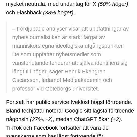
mycket neutrala, med undantag för X
(50% höger)
och Flashback
(38% höger)
.
– Fördjupade analyser visar att uppfattningar av
nyhetsjournalistiken är starkt färgat av
människors egna ideologiska utgångspunkter.
De som uppfattar nyhetsmedier som
vänsterlutande tenderar att själva identifiera sig
långt till höger, säger Henrik Ekengren
Oscarsson, ledamot Medieakademin och
professor vid Göteborgs universitet.
Fortsatt har public service tveklöst högst förtroende.
Bland techjättar noterar Google sitt lägsta förtroende
någonsin
(27%, -2)
, medan ChatGPT ökar
(+2)
.
TikTok och Facebook fortsätter att vara de
svenskarna som har lägst förtroende för.