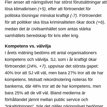
Fler anser att näringslivet har störst förutsättningar att
lösa klimatkrisen
(+5)
, efter att förtroendet för
politiska lösningar minskat kraftigt
(-7)
. Förtroendet
för att politiker ska lösa kriminaliteten ökar dock
(+6)
,
medan det är civilsamhället som antas stärka
samhällets beredskap för kris eller krig.
Kompetens vs. välvilja
I årets mätning bedöms ett antal organisationers
kompetens och välvilja. SJ, som i år kraftigt ökar
förtroendet
(24%, +7)
, uppvisar det största gapet:
40% tror att SJ vill väl, men bara 27% tror att de har
kompetens. Motsatt rekordnotering noteras för
bankerna, där 48% tror att de har kompetens, men
bara 25% att de vill väl. Bland medierna är
förhållandet jämnt mellan public service och
“lokaltidningen”. När det gäller näringslivet bedömer