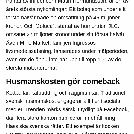
frontat av influencern Mauri Hermundsson, är en av
årets största nykomlingar: Ett bolag som under sitt
första halvår hade en omsättning på 45 miljoner
kronor. Och “Joluca”, startat av humortrion JLC,
omsatte 27 miljoner kronor under sitt första halvår.
Även Mino Market, familjen Ingrossos
livsmedelssatsning, lanserades under mätperioden,
även om de ännu inte når upp till topp 100 av de
största mataktörerna.
Husmanskosten gör comeback
Köttbullar, kålpudding och raggmunkar. Traditionell
svensk husmanskost engagerar allt fler i sociala
medier. Trenden märks särskilt tydligt på Facebook,
där flera stora konton publicerar innehåll kring
klassiska svenska rätter. Ett exempel är kocken